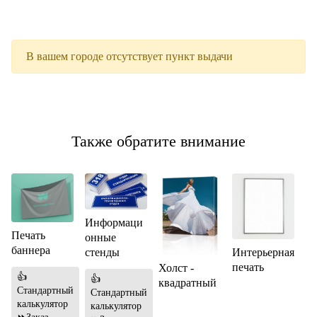
В вашем городе отсутствует пункт выдачи
Также обратите внимание
Информаци
Печать
онные
баннера
Интерьерная
стенды
печать
Холст -
👍
👍
квадратный
Стандартный
Стандартный
калькулятор
калькулятор