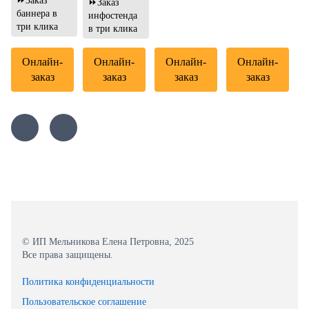
⏩Заказ
⏩Заказ
баннера в
инфостенда
три клика
в три клика
Онлайн-
Онлайн-
Онлайн-
Онлайн-
заказ
заказ
заказ
заказ
© ИП Мельникова Елена Петровна, 2025
Все права защищены.
Политика конфиденциальности
Пользовательское соглашение