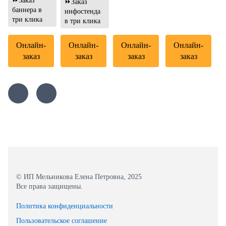
⏩Заказ
⏩Заказ
баннера в
инфостенда
три клика
в три клика
Онлайн-
Онлайн-
Онлайн-
Онлайн-
заказ
заказ
заказ
заказ
© ИП Мельникова Елена Петровна, 2025
Все права защищены.
Политика конфиденциальности
Пользовательское соглашение