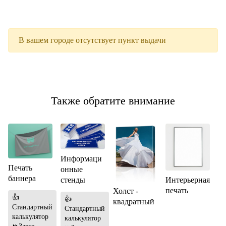
В вашем городе отсутствует пункт выдачи
Также обратите внимание
Информаци
Печать
онные
баннера
Интерьерная
стенды
печать
Холст -
👍
👍
квадратный
Стандартный
Стандартный
калькулятор
калькулятор